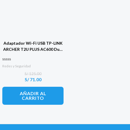
Adaptador Wi-Fi USB TP-LINK
ARCHER T2U PLUS AC600 Dual
Band
Valorado con
Redes y Seguridad
0
de 5
S/
125.00
S/
71.00
El
El
precio
precio
original
actual
AÑADIR AL
era:
es:
CARRITO
S/ 125.00.
S/ 71.00.