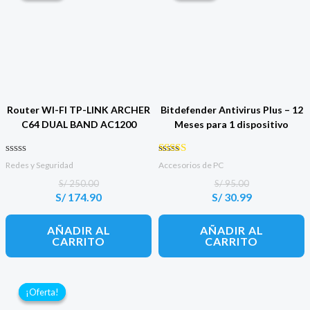
Router WI-FI TP-LINK ARCHER
Bitdefender Antivirus Plus – 12
C64 DUAL BAND AC1200
Meses para 1 dispositivo
Valorado con
Valorado con
Redes y Seguridad
Accesorios de PC
0
4.00
de 5
de 5
S/
250.00
S/
95.00
S/
174.90
S/
30.99
El
El
El
El
precio
precio
precio
precio
original
actual
original
actual
AÑADIR AL
AÑADIR AL
era:
es:
era:
es:
CARRITO
CARRITO
S/ 250.00.
S/ 174.90.
S/ 95.00.
S/ 30.99.
¡Oferta!
¡Oferta!