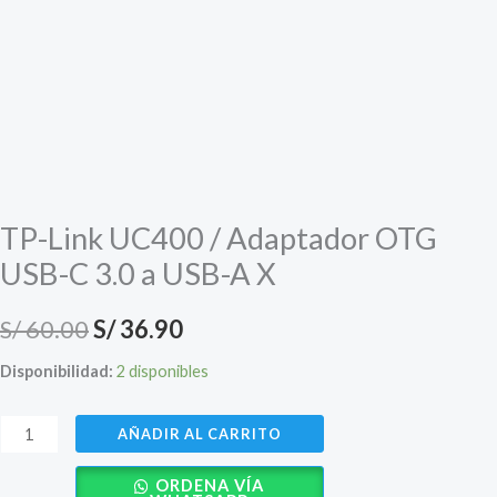
TP-Link UC400 / Adaptador OTG
USB-C 3.0 a USB-A X
El
El
S/
60.00
S/
36.90
precio
precio
Disponibilidad:
2 disponibles
original
actual
TP-
AÑADIR AL CARRITO
era:
es:
Link
ORDENA VÍA
UC400