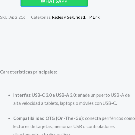
S/ 60.00.
S/ 36.90.
WHATSAPP
/
Adaptador
SKU:
Apq_216
Categorías:
Redes y Seguridad
,
TP Link
OTG
USB-
C
Descripción
3.0
a
Valoraciones (0)
USB-
A
Características principales:
X
cantidad
Interfaz USB-C 3.0 a USB-A 3.0
: añade un puerto USB-A de
alta velocidad a tablets, laptops o móviles con USB-C.
Compatibilidad OTG (On-The-Go)
: conecta periféricos como
lectores de tarjetas, memorias USB o controladores
directamente a tu dispositivo.