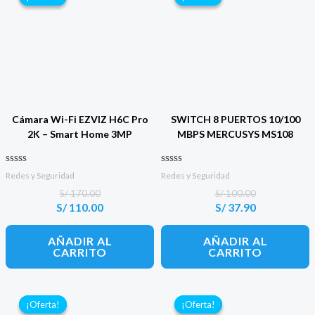
Cámara Wi-Fi EZVIZ H6C Pro
SWITCH 8 PUERTOS 10/100
2K – Smart Home 3MP
MBPS MERCUSYS MS108
Valorado con
Valorado con
Redes y Seguridad
Redes y Seguridad
0
0
de 5
de 5
S/
170.00
S/
100.00
S/
110.00
S/
37.90
El
El
El
El
precio
precio
precio
precio
original
actual
original
actual
AÑADIR AL
AÑADIR AL
era:
es:
era:
es:
CARRITO
CARRITO
S/ 170.00.
S/ 110.00.
S/ 100.00.
S/ 37.90.
¡Oferta!
¡Oferta!
¡Oferta!
¡Oferta!