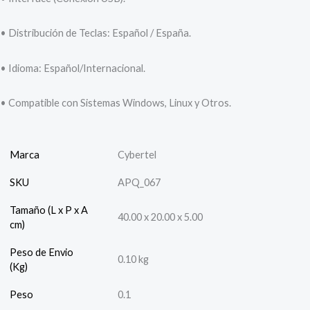
• Distribución de Teclas: Español / España.
• Idioma: Español/Internacional.
• Compatible con Sistemas Windows, Linux y Otros.
Marca
Cybertel
SKU
APQ_067
Tamaño (L x P x A
40.00 x 20.00 x 5.00
cm)
Peso de Envio
0.10 kg
(Kg)
Peso
0.1