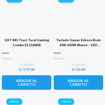
GXT 845 Trust Tural Gaming
Teclado Gamer Enkore Brain
Combo ES (22460)
ENK 603W Blanco – LED
Rainbow
Valorado con
Valorado con
Teclados
Teclados
0
0
de 5
de 5
S/
250.00
S/
100.00
S/
179.00
S/
52.00
El
El
El
El
precio
precio
precio
precio
original
actual
original
actual
AÑADIR AL
AÑADIR AL
era:
es:
era:
es:
CARRITO
CARRITO
S/ 250.00.
S/ 179.00.
S/ 100.00.
S/ 52.00.
¡Oferta!
¡Oferta!
¡Oferta!
¡Oferta!