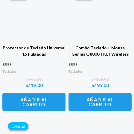
Protector de Teclado Universal
Combo Teclado + Mouse
15 Pulgadas
Genius Q8000 TKL | Wireless
Valorado con
Valorado con
Teclados
Teclados
0
0
de 5
de 5
S/
45.00
S/
119.00
S/
19.00
S/
95.00
El
El
El
El
precio
precio
precio
precio
original
actual
original
actual
AÑADIR AL
AÑADIR AL
era:
es:
era:
es:
CARRITO
CARRITO
S/ 45.00.
S/ 19.00.
S/ 119.00.
S/ 95.00.
¡Oferta!
¡Oferta!