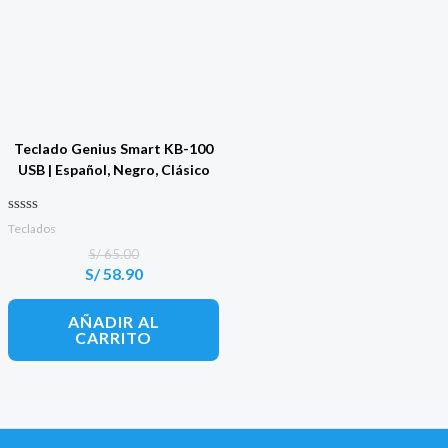
Teclado Genius Smart KB-100
USB | Español, Negro, Clásico
Valorado con
Teclados
0
de 5
S/
65.00
S/
58.90
El
El
precio
precio
original
actual
AÑADIR AL
era:
es:
CARRITO
S/ 65.00.
S/ 58.90.