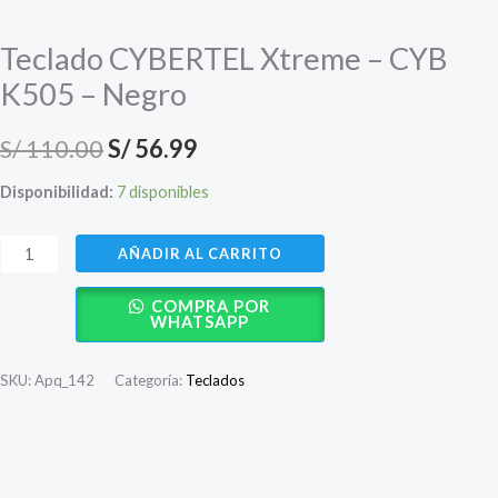
Teclado CYBERTEL Xtreme – CYB
K505 – Negro
El
El
S/
110.00
S/
56.99
precio
precio
Disponibilidad:
7 disponibles
original
actual
Teclado
AÑADIR AL CARRITO
era:
es:
CYBERTEL
COMPRA POR
Xtreme
S/ 110.00.
S/ 56.99.
WHATSAPP
-
CYB
SKU:
Apq_142
Categoría:
Teclados
K505
-
Negro
Descripción
cantidad