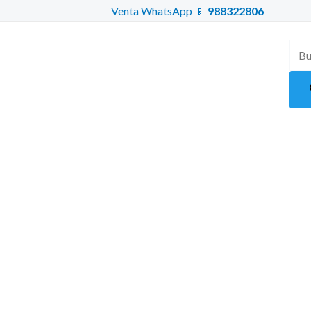
Ir
Venta WhatsApp 📱
988322806
al
Búsq
contenido
de
prod