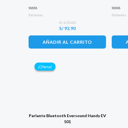
Valorado con
Valorado
Parlantes
Parlantes
0
0
S/
170.00
de 5
de 5
S/
92.90
El
El
precio
precio
original
actual
AÑADIR AL CARRITO
era:
es:
S/ 170.00.
S/ 92.90.
¡Oferta!
¡Oferta!
Parlante Bluetooth Eversound Handy EV
501