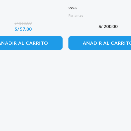
 con
Valorado con
Parlantes
0
S/
160.00
de 5
S/
200.00
S/
57.00
El
El
precio
precio
original
actual
AÑADIR AL CARRITO
AÑADIR AL CARRIT
era:
es:
S/ 160.00.
S/ 57.00.