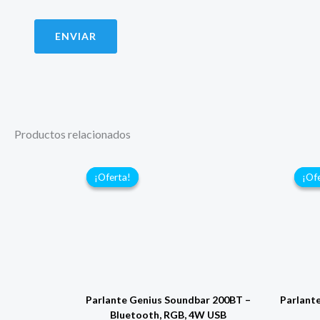
Productos relacionados
¡Oferta!
¡Oferta!
¡Of
¡Of
Parlante Genius Soundbar 200BT –
Parlant
Bluetooth, RGB, 4W USB