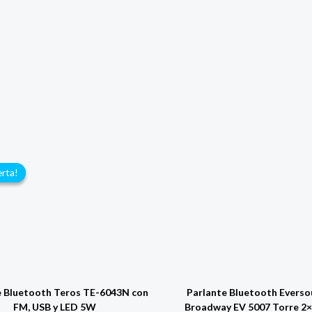
erta!
erta!
e Bluetooth Teros TE-6043N con
Parlante Bluetooth Evers
FM, USB y LED 5W
Broadway EV 5007 Torre 2×