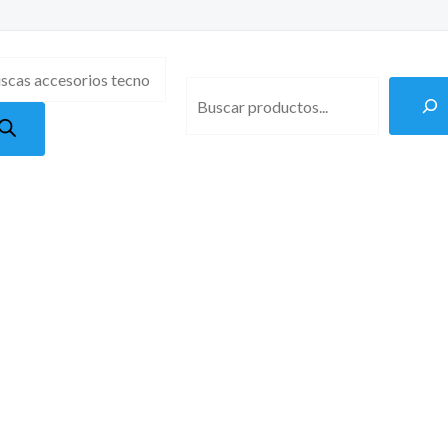
ueda
uctos
B