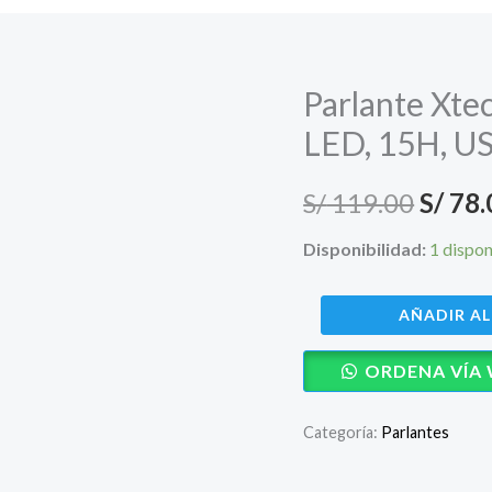
Parlante Xte
LED, 15H, U
El
S/
119.00
S/
78.
preci
Disponibilidad:
1 dispon
origin
Parlante
AÑADIR AL
era:
Xtech
ORDENA VÍA
BeatWave
S/ 119
|
Categoría:
Parlantes
Bluetooth,
TWS,