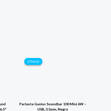
¡Oferta!
¡Oferta!
ound
Parlante Genius Soundbar 100 Mini 6W –
6.5″
USB, 3.5mm, Negro