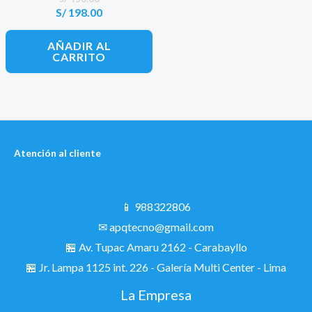
S/
198.00
El
El
precio
precio
original
actual
AÑADIR AL
era:
es:
CARRITO
S/ 450.00.
S/ 198.00.
Atención al cliente
📱 988322806
✉ apqtecno@gmail.com
🏪 Av. Tupac Amaru 2162 - Carabayllo
🏪
Jr. Lampa 1125 int. 226 - Galería Multi Center - Lima
La Empresa