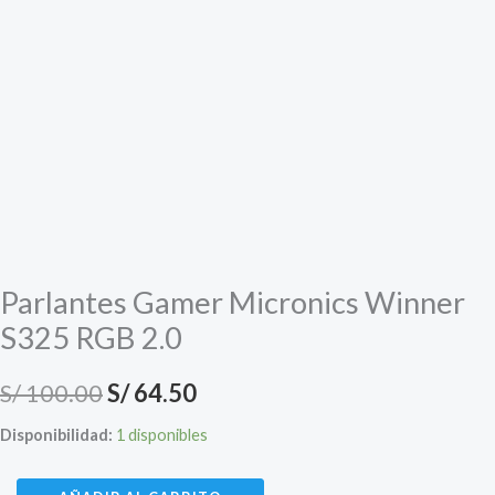
Parlantes Gamer Micronics Winner
S325 RGB 2.0
El
El
S/
100.00
S/
64.50
precio
precio
Disponibilidad:
1 disponibles
original
actual
Parlantes