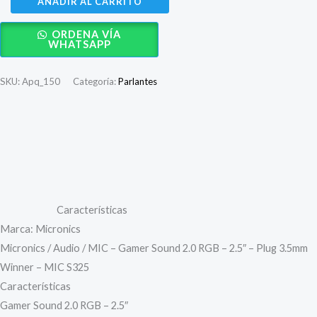
AÑADIR AL CARRITO
era:
es:
Gamer
ORDENA VÍA
Micronics
S/ 100.00.
S/ 64.50.
WHATSAPP
Winner
S325
SKU:
Apq_150
Categoría:
Parlantes
RGB
2.0
cantidad
Descripción
Valoraciones (0)
Características
Marca: Micronics
Micronics / Audio / MIC – Gamer Sound 2.0 RGB – 2.5″ – Plug 3.5mm
Winner – MIC S325
Características
Gamer Sound 2.0 RGB – 2.5″