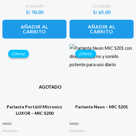
0
0
de 5
de 5
S/
119.00
S/
123.00
S/
78.00
S/
65.00
El
El
El
El
precio
precio
precio
precio
original
actual
original
actual
AÑADIR AL
AÑADIR AL
era:
es:
era:
es:
CARRITO
CARRITO
S/ 119.00.
S/ 78.00.
S/ 123.00.
S/ 65.00.
¡Oferta!
¡Oferta!
¡Oferta!
¡Oferta!
AGOTADO
Parlante Portátil Micronics
Parlante Neon – MIC S201
LUXOR – MIC S200
Valorado con
Valorado con
Parlantes
Parlantes
0
0