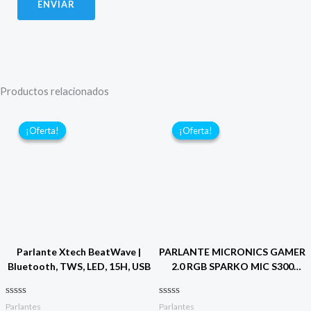
Productos relacionados
¡Oferta!
¡Oferta!
¡Oferta!
¡Oferta!
Parlante Xtech BeatWave |
PARLANTE MICRONICS GAMER
Bluetooth, TWS, LED, 15H, USB
2.0 RGB SPARKO MIC S300
NEGRO
Valorado con
Valorado con
Parlantes
Parlantes