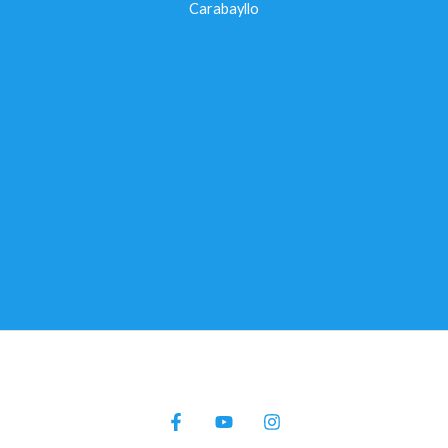
Carabayllo
Copyright © 2026 apq en linea.