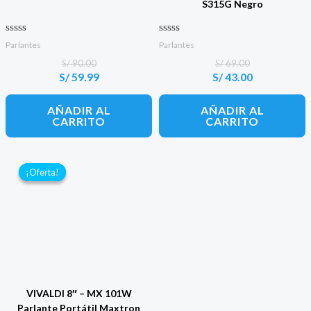
S315G Negro
Valorado con
Valorado con
Parlantes
Parlantes
0
0
de 5
de 5
S/
90.00
S/
69.00
S/
59.99
S/
43.00
El
El
El
El
precio
precio
precio
precio
original
actual
original
actual
AÑADIR AL
AÑADIR AL
era:
es:
era:
es:
CARRITO
CARRITO
S/ 90.00.
S/ 59.99.
S/ 69.00.
S/ 43.00.
¡Oferta!
¡Oferta!
VIVALDI 8″ – MX 101W
Parlante Portátil Maxtron