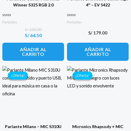
Winner S325 RGB 2.0
4″ – EV 5422
Valorado con
Valorado con
Parlantes
Parlantes
0
0
de 5
de 5
S/
100.00
S/
179.00
S/
64.50
El
El
precio
precio
original
actual
AÑADIR AL
AÑADIR AL
era:
es:
CARRITO
CARRITO
S/ 100.00.
S/ 64.50.
¡Oferta!
¡Oferta!
¡Oferta!
¡Oferta!
Parlante Milano – MIC S310U
Micronics Rhapsody + MIC