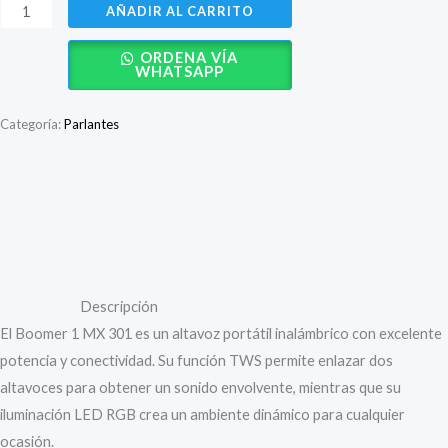
precio
precio
PARLANTE
AÑADIR AL CARRITO
PORTATIL
original
actual
ORDENA VÍA
MAXTRON
WHATSAPP
era:
es:
BOOMER
1
S/ 99.00.
S/ 56.00.
Categoría:
Parlantes
-
MX
301
Descripción
cantidad
Valoraciones (0)
Descripción
El Boomer 1 MX 301 es un altavoz portátil inalámbrico con excelente
potencia y conectividad. Su función TWS permite enlazar dos
altavoces para obtener un sonido envolvente, mientras que su
iluminación LED RGB crea un ambiente dinámico para cualquier
ocasión.