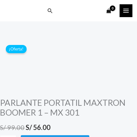
Ir
Buscar
al
contenido
¡Oferta!
PARLANTE PORTATIL MAXTRON
BOOMER 1 – MX 301
El
El
S/
99.00
S/
56.00