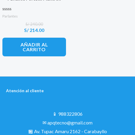
Valorado con
Parlantes
0
de 5
S/
240.00
S/
214.00
El
El
precio
precio
original
actual
AÑADIR AL
era:
es:
CARRITO
S/ 240.00.
S/ 214.00.
Atención al cliente
📱 988322806
✉ apqtecno@gmail.com
🏪 Av. Tupac Amaru 2162 - Carabayllo