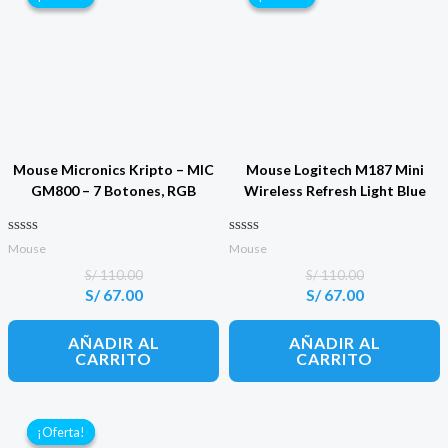
Mouse Micronics Kripto – MIC
Mouse Logitech M187 Mini
GM800 – 7 Botones, RGB
Wireless Refresh Light Blue
Valorado con
Valorado con
Mouse
Mouse
0
0
de 5
de 5
S/
110.00
S/
110.00
S/
67.00
S/
67.00
El
El
El
El
precio
precio
precio
precio
original
actual
original
actual
AÑADIR AL
AÑADIR AL
era:
es:
era:
es:
CARRITO
CARRITO
S/ 110.00.
S/ 67.00.
S/ 110.00.
S/ 67.00.
¡Oferta!
¡Oferta!