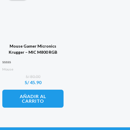
Mouse Gamer Micronics
Krugger – MIC M800 RGB
Valorado con
Mouse
0
de 5
S/
80.00
S/
45.90
El
El
precio
precio
original
actual
AÑADIR AL
era:
es:
CARRITO
S/ 80.00.
S/ 45.90.