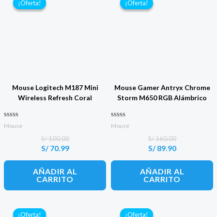
¡Oferta!
¡Oferta!
¡Oferta!
¡Oferta!
Mouse Logitech M187 Mini
Mouse Gamer Antryx Chrome
Wireless Refresh Coral
Storm M650 RGB Alámbrico
Valorado con
Valorado con
Mouse
Mouse
0
0
de 5
de 5
S/
100.00
S/
160.00
S/
70.99
S/
89.90
El
El
El
El
precio
precio
precio
precio
original
actual
original
actual
AÑADIR AL
AÑADIR AL
era:
es:
era:
es:
CARRITO
CARRITO
S/ 100.00.
S/ 70.99.
S/ 160.00.
S/ 89.90.
¡Oferta!
¡Oferta!
¡Oferta!
¡Oferta!