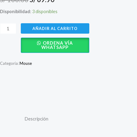
precio
precio
Disponibilidad:
3 disponibles
original
actual
Mouse
AÑADIR AL CARRITO
era:
es:
Targus
ORDENA VÍA
W575
S/ 100.00.
S/ 69.90.
WHATSAPP
–
Wireless,
Categoría:
Mouse
ergonómico,
1600
DPI
Descripción
cantidad
Valoraciones (0)
Descripción