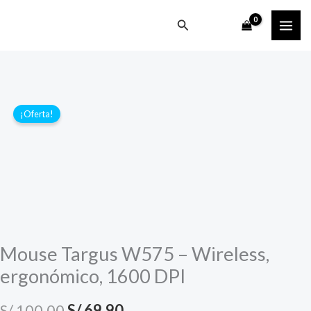
Ir
Buscar
al
contenido
¡Oferta!
Mouse Targus W575 – Wireless,
ergonómico, 1600 DPI
El
El
S/
100.00
S/
69.90