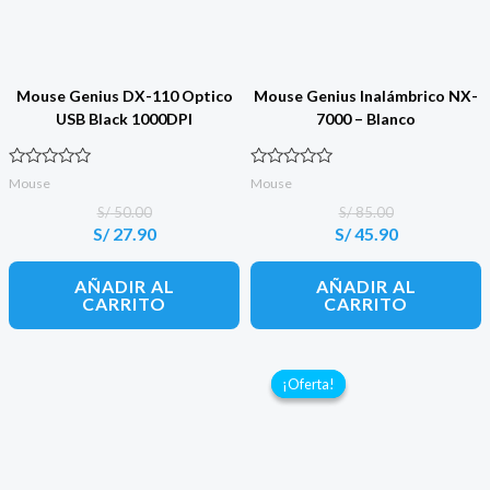
Mouse Genius DX-110 Optico
Mouse Genius Inalámbrico NX-
USB Black 1000DPI
7000 – Blanco
Valorado con
Valorado con
Mouse
Mouse
0
0
de 5
de 5
S/
50.00
S/
85.00
S/
27.90
S/
45.90
El
El
El
El
precio
precio
precio
precio
original
actual
original
actual
AÑADIR AL
AÑADIR AL
era:
es:
era:
es:
CARRITO
CARRITO
S/ 50.00.
S/ 27.90.
S/ 85.00.
S/ 45.90.
¡Oferta!
¡Oferta!