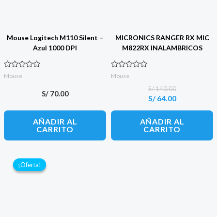
Mouse Logitech M110 Silent –
MICRONICS RANGER RX MIC
Azul 1000 DPI
M822RX INALAMBRICOS
Valorado con
Valorado con
Mouse
Mouse
0
0
de 5
de 5
S/
140.00
S/
70.00
S/
64.00
El
El
precio
precio
original
actual
AÑADIR AL
AÑADIR AL
era:
es:
CARRITO
CARRITO
S/ 140.00.
S/ 64.00.
¡Oferta!
¡Oferta!