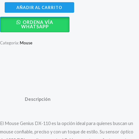
Mouse
AÑADIR AL CARRITO
Genius
ORDENA VÍA
DX-
WHATSAPP
110
–
Categoría:
Mouse
óptico
USB,
1000
Descripción
DPI,
color
Valoraciones (0)
azul
cantidad
Descripción
El Mouse Genius DX-110 es la opción ideal para quienes buscan un
mouse confiable, preciso y con un toque de estilo. Su sensor óptico