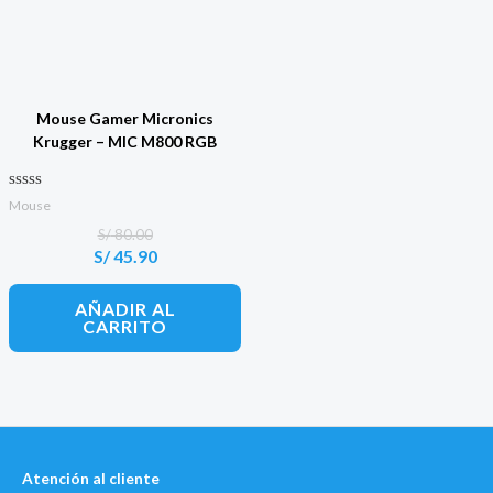
Mouse Gamer Micronics
Krugger – MIC M800 RGB
Valorado con
Mouse
0
de 5
S/
80.00
S/
45.90
El
El
precio
precio
original
actual
AÑADIR AL
era:
es:
CARRITO
S/ 80.00.
S/ 45.90.
Atención al cliente