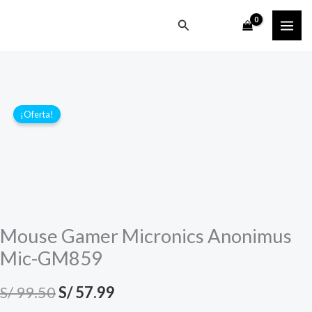
Ir
Buscar
al
contenido
¡Oferta!
Mouse Gamer Micronics Anonimus
Mic-GM859
El
El
S/
99.50
S/
57.99