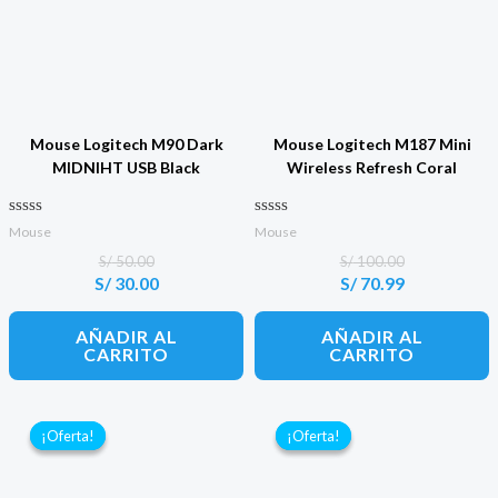
Mouse Logitech M90 Dark
Mouse Logitech M187 Mini
MIDNIHT USB Black
Wireless Refresh Coral
Valorado con
Valorado con
Mouse
Mouse
0
0
de 5
de 5
S/
50.00
S/
100.00
S/
30.00
S/
70.99
El
El
El
El
precio
precio
precio
precio
original
actual
original
actual
AÑADIR AL
AÑADIR AL
era:
es:
era:
es:
CARRITO
CARRITO
S/ 50.00.
S/ 30.00.
S/ 100.00.
S/ 70.99.
¡Oferta!
¡Oferta!
¡Oferta!
¡Oferta!