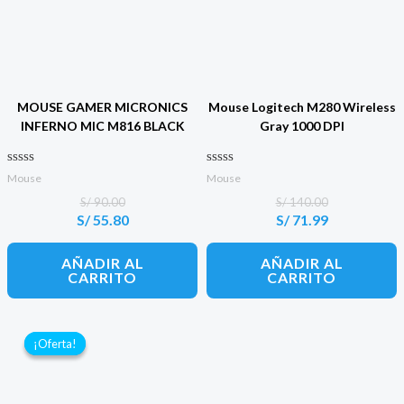
MOUSE GAMER MICRONICS
Mouse Logitech M280 Wireless
INFERNO MIC M816 BLACK
Gray 1000 DPI
Valorado con
Valorado con
Mouse
Mouse
0
0
de 5
de 5
S/
90.00
S/
140.00
S/
55.80
S/
71.99
El
El
El
El
precio
precio
precio
precio
original
actual
original
actual
AÑADIR AL
AÑADIR AL
era:
es:
era:
es:
CARRITO
CARRITO
S/ 90.00.
S/ 55.80.
S/ 140.00.
S/ 71.99.
¡Oferta!
¡Oferta!