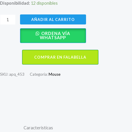
precio
precio
Disponibilidad:
12 disponibles
original
actual
Mouse
AÑADIR AL CARRITO
era:
es:
Gamer
ORDENA VÍA
Micronics
S/ 99.50.
S/ 57.99.
WHATSAPP
Anonimus
Mic-
COMPRAR EN FALABELLA
GM859
cantidad
SKU:
apq_453
Categoría:
Mouse
Descripción
Valoraciones (0)
Características