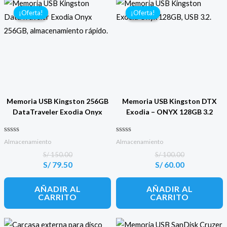
¡Oferta!
¡Oferta!
¡Oferta!
¡Oferta!
Memoria USB Kingston 256GB
Memoria USB Kingston DTX
DataTraveler Exodia Onyx
Exodia – ONYX 128GB 3.2
Valorado con
Valorado con
Almacenamiento
Almacenamiento
0
0
de 5
de 5
S/
150.00
S/
100.00
S/
79.50
S/
60.00
El
El
El
El
precio
precio
precio
precio
original
actual
original
actual
AÑADIR AL
AÑADIR AL
era:
es:
era:
es:
CARRITO
CARRITO
S/ 150.00.
S/ 79.50.
S/ 100.00.
S/ 60.00.