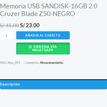
Memoria USB SANDISK-16GB 2.0
Cruzer Blade Z50-NEGRO
El
El
S/
45.00
S/
23.00
precio
precio
Memoria
AÑADIR AL CARRITO
USB
original
actual
ORDENA VÍA
SANDISK-
WHATSAPP
era:
es:
16GB
2.0
S/ 45.00.
S/ 23.00.
SKU:
Apq_092
Categoría:
Almacenamiento
Cruzer
Blade
Z50-
Descripción
NEGRO
cantidad
Valoraciones (0)