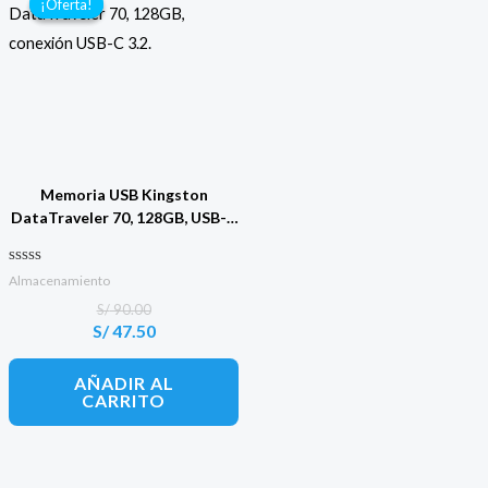
¡Oferta!
¡Oferta!
Memoria USB Kingston
DataTraveler 70, 128GB, USB-C
3.2 Negro
Valorado con
Almacenamiento
0
de 5
S/
90.00
S/
47.50
El
El
precio
precio
original
actual
AÑADIR AL
era:
es:
CARRITO
S/ 90.00.
S/ 47.50.