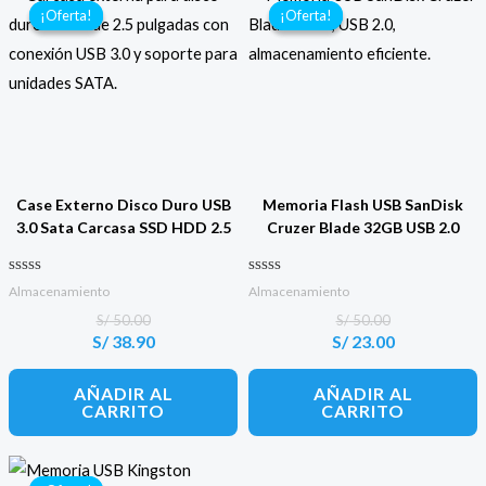
¡Oferta!
¡Oferta!
¡Oferta!
¡Oferta!
Case Externo Disco Duro USB
Memoria Flash USB SanDisk
3.0 Sata Carcasa SSD HDD 2.5
Cruzer Blade 32GB USB 2.0
Valorado con
Valorado con
Almacenamiento
Almacenamiento
0
0
de 5
de 5
S/
50.00
S/
50.00
S/
38.90
S/
23.00
El
El
El
El
precio
precio
precio
precio
original
actual
original
actual
AÑADIR AL
AÑADIR AL
era:
es:
era:
es:
CARRITO
CARRITO
S/ 50.00.
S/ 38.90.
S/ 50.00.
S/ 23.00.