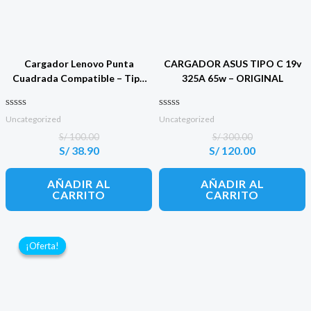
Cargador Lenovo Punta
CARGADOR ASUS TIPO C 19v
Cuadrada Compatible – Tipo
325A 65w – ORIGINAL
USB 20v 225A 45w
Valorado con
Valorado con
Uncategorized
Uncategorized
0
0
de 5
de 5
S/
100.00
S/
300.00
S/
38.90
S/
120.00
El
El
El
El
precio
precio
precio
precio
original
actual
original
actual
AÑADIR AL
AÑADIR AL
era:
es:
era:
es:
CARRITO
CARRITO
S/ 100.00.
S/ 38.90.
S/ 300.00.
S/ 120.00.
¡Oferta!
¡Oferta!