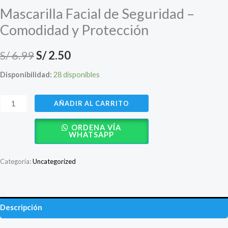
Mascarilla Facial de Seguridad –
Comodidad y Protección
El
El
S/
6.99
S/
2.50
precio
precio
Disponibilidad:
28 disponibles
original
actual
Mascarilla
AÑADIR AL CARRITO
era:
es:
Facial
ORDENA VÍA
de
S/ 6.99.
S/ 2.50.
WHATSAPP
Seguridad
–
Categoría:
Uncategorized
Comodidad
y
Protección
Descripción
cantidad