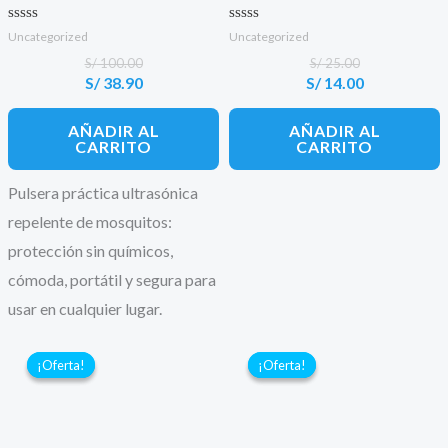
Valorado con
Valorado con
Uncategorized
Uncategorized
0
0
de 5
de 5
S/
100.00
S/
25.00
S/
38.90
S/
14.00
El
El
El
El
precio
precio
precio
precio
original
actual
original
actual
AÑADIR AL
AÑADIR AL
era:
es:
era:
es:
CARRITO
CARRITO
S/ 100.00.
S/ 38.90.
S/ 25.00.
S/ 14.00.
Pulsera práctica ultrasónica
repelente de mosquitos:
protección sin químicos,
cómoda, portátil y segura para
usar en cualquier lugar.
¡Oferta!
¡Oferta!
¡Oferta!
¡Oferta!