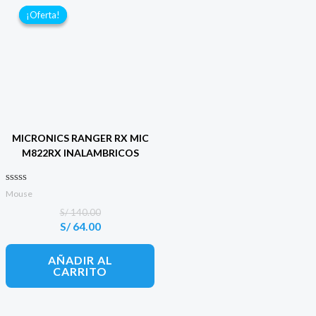
¡Oferta!
¡Oferta!
MICRONICS RANGER RX MIC
M822RX INALAMBRICOS
Valorado con
Mouse
0
de 5
S/
140.00
S/
64.00
El
El
precio
precio
original
actual
AÑADIR AL
era:
es:
CARRITO
S/ 140.00.
S/ 64.00.