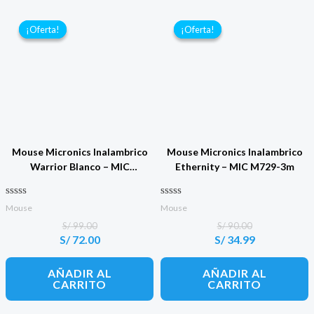
¡Oferta!
¡Oferta!
¡Oferta!
¡Oferta!
Mouse Micronics Inalambrico
Mouse Micronics Inalambrico
Warrior Blanco – MIC
Ethernity – MIC M729-3m
GM828RX
Valorado con
Valorado con
Mouse
Mouse
0
0
de 5
de 5
S/
99.00
S/
90.00
S/
72.00
S/
34.99
El
El
El
El
precio
precio
precio
precio
original
actual
original
actual
AÑADIR AL
AÑADIR AL
era:
es:
era:
es:
CARRITO
CARRITO
S/ 99.00.
S/ 72.00.
S/ 90.00.
S/ 34.99.