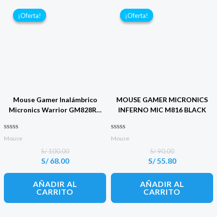
¡Oferta!
¡Oferta!
¡Oferta!
¡Oferta!
Mouse Gamer Inalámbrico
MOUSE GAMER MICRONICS
Micronics Warrior GM828RX
INFERNO MIC M816 BLACK
Black
Valorado con
Valorado con
Mouse
Mouse
0
0
de 5
de 5
S/
100.00
S/
90.00
S/
68.00
S/
55.80
El
El
El
El
precio
precio
precio
precio
original
actual
original
actual
AÑADIR AL
AÑADIR AL
era:
es:
era:
es:
CARRITO
CARRITO
S/ 100.00.
S/ 68.00.
S/ 90.00.
S/ 55.80.