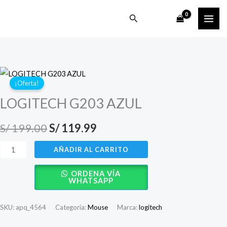
Ir
Buscar
al
contenido
¡Oferta!
LOGITECH G203 AZUL
El
El
S/
199.00
S/
119.99
precio
precio
LOGITECH
AÑADIR AL CARRITO
G203
original
actual
ORDENA VÍA
AZUL
WHATSAPP
era:
es:
cantidad
S/ 199.00.
S/ 119.99.
SKU:
apq_4564
Categoría:
Mouse
Marca:
logitech