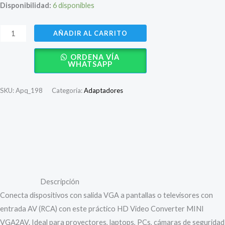
precio
precio
Disponibilidad:
6 disponibles
original
actual
Convertidor
AÑADIR AL CARRITO
era:
es:
de
ORDENA VÍA
Video
S/ 100.00.
S/ 28.80.
WHATSAPP
MINI
VGA
SKU:
Apq_198
Categoría:
Adaptadores
a
AV
RCA
Descripción
–
VGA2AV
Valoraciones (0)
HD
Video
Descripción
cantidad
Conecta dispositivos con salida VGA a pantallas o televisores con
entrada AV (RCA) con este práctico HD Video Converter MINI
VGA2AV. Ideal para proyectores, laptops, PCs, cámaras de seguridad