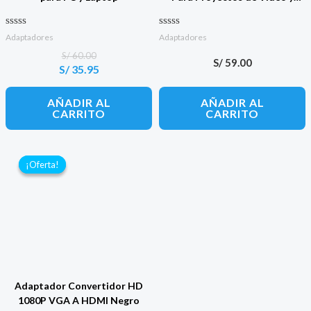
Audio
Valorado con
Valorado con
Adaptadores
Adaptadores
0
0
de 5
de 5
S/
60.00
S/
59.00
S/
35.95
El
El
precio
precio
original
actual
AÑADIR AL
AÑADIR AL
era:
es:
CARRITO
CARRITO
S/ 60.00.
S/ 35.95.
¡Oferta!
¡Oferta!
Adaptador Convertidor HD
1080P VGA A HDMI Negro