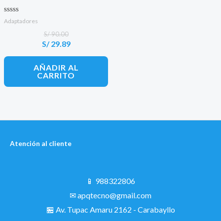
Valorado con
Adaptadores
0
de 5
S/
90.00
S/
29.89
El
El
precio
precio
original
actual
AÑADIR AL
era:
es:
CARRITO
S/ 90.00.
S/ 29.89.
Atención al cliente
📱 988322806
✉ apqtecno@gmail.com
🏪 Av. Tupac Amaru 2162 - Carabayllo