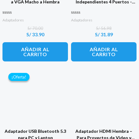
a VGA Macho a Hembra
Independientes 4 Puertos -
Blanco
Valorado con
Valorado con
Adaptadores
Adaptadores
0
0
de 5
de 5
S/
70.00
S/
56.98
S/
33.90
S/
31.89
El
El
El
El
precio
precio
precio
precio
original
actual
original
actual
AÑADIR AL
AÑADIR AL
era:
es:
era:
es:
CARRITO
CARRITO
S/ 70.00.
S/ 33.90.
S/ 56.98.
S/ 31.89.
¡Oferta!
¡Oferta!
Adaptador USB Bluetooth 5.3
Adaptador HDMI Hembra –
para PC y Laptop
Para Proyectos de Video y