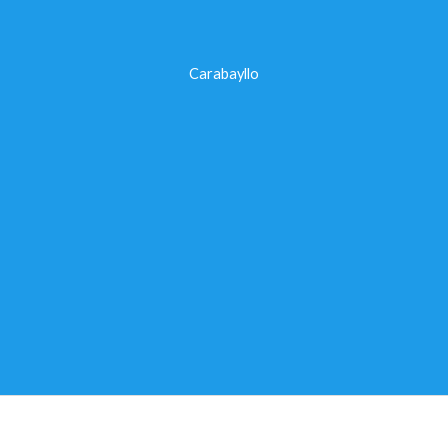
Carabayllo
Copyright © 2026 apq en linea.