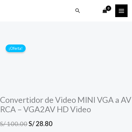
Ir
Buscar
al
contenido
¡Oferta!
Convertidor de Video MINI VGA a AV
RCA – VGA2AV HD Video
El
El
S/
100.00
S/
28.80