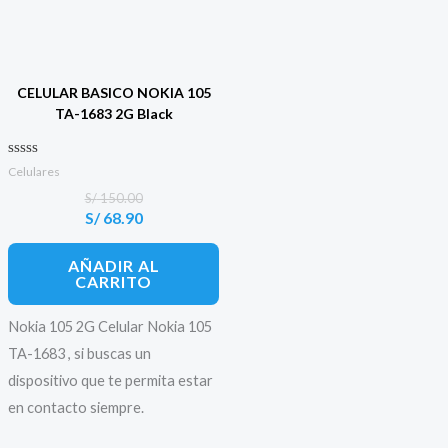
CELULAR BASICO NOKIA 105
TA-1683 2G Black
Valorado con
Celulares
0
de 5
S/
150.00
S/
68.90
El
El
precio
precio
original
actual
AÑADIR AL
era:
es:
CARRITO
S/ 150.00.
S/ 68.90.
Nokia 105 2G Celular Nokia 105
TA-1683 , si buscas un
dispositivo que te permita estar
en contacto siempre.