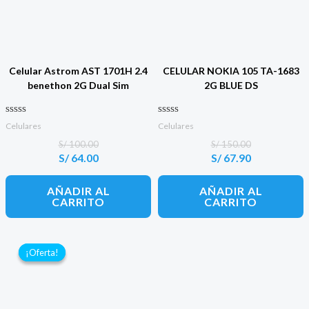
Celular Astrom AST 1701H 2.4
CELULAR NOKIA 105 TA-1683
benethon 2G Dual Sim
2G BLUE DS
Valorado con
Valorado con
Celulares
Celulares
0
0
de 5
de 5
S/
100.00
S/
150.00
S/
64.00
S/
67.90
El
El
El
El
precio
precio
precio
precio
original
actual
original
actual
AÑADIR AL
AÑADIR AL
era:
es:
era:
es:
CARRITO
CARRITO
S/ 100.00.
S/ 64.00.
S/ 150.00.
S/ 67.90.
¡Oferta!
¡Oferta!