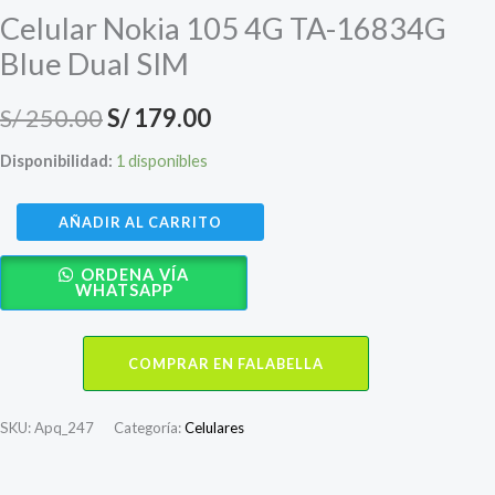
Celular Nokia 105 4G TA-16834G
Blue Dual SIM
El
El
S/
250.00
S/
179.00
precio
precio
Disponibilidad:
1 disponibles
original
actual
Celular
AÑADIR AL CARRITO
era:
es:
Nokia
ORDENA VÍA
105
S/ 250.00.
S/ 179.00.
WHATSAPP
4G
TA-
COMPRAR EN FALABELLA
16834G
Blue
Dual
SKU:
Apq_247
Categoría:
Celulares
SIM
cantidad