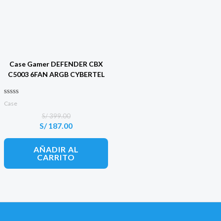
Case Gamer DEFENDER CBX
C5003 6FAN ARGB CYBERTEL
Valorado con
Case
0
de 5
S/
399.00
S/
187.00
El
El
precio
precio
original
actual
AÑADIR AL
era:
es:
CARRITO
S/ 399.00.
S/ 187.00.