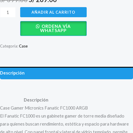
precio
precio
Case
AÑADIR AL CARRITO
Gamer
original
actual
ORDENA VÍA
Micronics
WHATSAPP
era:
es:
Fanatic
FC1000
S/ 399.00.
S/ 269.00.
Categoría:
Case
ARGB
Vidrio
Templado
Descripción
cantidad
Valoraciones (0)
Descripción
Case Gamer Micronics Fanatic FC1000 ARGB
El Fanatic FC1000 es un gabinete gamer de torre media diseñado
para quienes buscan rendimiento, estética y espacio para hardware
de alto nivel. Con panel frontal y lateral de vidrio templado, permite