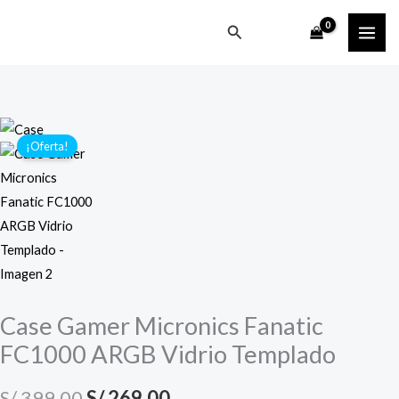
Ir
Buscar
al
contenido
¡Oferta!
Case Gamer Micronics Fanatic
FC1000 ARGB Vidrio Templado
El
El
S/
399.00
S/
269.00