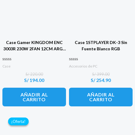
Case Gamer KINGDOM ENC
Case 1STPLAYER DK-3 Sin
3003R 230W 2FAN 12CM ARGB
Fuente Blanco RGB
ENKORE
Valorado con
Valorado con
Case
Accesorios de PC
0
0
de 5
de 5
S/
220.00
S/
399.00
S/
194.00
S/
254.90
El
El
El
El
precio
precio
precio
precio
original
actual
original
actual
AÑADIR AL
AÑADIR AL
era:
es:
era:
es:
CARRITO
CARRITO
S/ 220.00.
S/ 194.00.
S/ 399.00.
S/ 254.90.
¡Oferta!
¡Oferta!