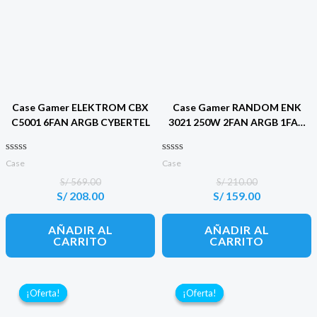
Case Gamer ELEKTROM CBX
Case Gamer RANDOM ENK
C5001 6FAN ARGB CYBERTEL
3021 250W 2FAN ARGB 1FAN
8CM ENKORE
Valorado con
Valorado con
Case
Case
0
0
de 5
de 5
S/
569.00
S/
210.00
S/
208.00
S/
159.00
El
El
El
El
precio
precio
precio
precio
original
actual
original
actual
AÑADIR AL
AÑADIR AL
era:
es:
era:
es:
CARRITO
CARRITO
S/ 569.00.
S/ 208.00.
S/ 210.00.
S/ 159.00.
¡Oferta!
¡Oferta!
¡Oferta!
¡Oferta!