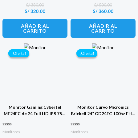
0
0
de 5
de 5
S/
380.00
S/
500.00
S/
320.00
S/
360.00
El
El
El
El
precio
precio
precio
precio
original
actual
original
actual
AÑADIR AL
AÑADIR AL
era:
es:
era:
es:
CARRITO
CARRITO
S/ 380.00.
S/ 320.00.
S/ 500.00.
S/ 360.00.
¡Oferta!
¡Oferta!
¡Oferta!
¡Oferta!
Monitor Gaming Cybertel
Monitor Curvo Micronics
MF24FC de 24 Full HD IPS 75hz
Brickell 24” GD24FC 100hz FHD
03ms
1920 x 1080
Valorado con
Valorado con
Monitores
Monitores
0
0