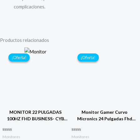
complicaciones.
Productos relacionados
¡Oferta!
¡Oferta!
¡Oferta!
¡Oferta!
MONITOR 22 PULGADAS
Monitor Gamer Curvo
100HZ FHD BUSINESS- CYB
Micronics 24 Pulgadas Fhd
MF22FC-100
100hz 1ms 1920×1080
Valorado con
Valorado con
Monitores
Monitores