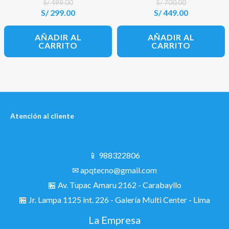
de 5
de 5
S/
499.00
S/
700.00
S/
299.00
S/
449.00
El
El
El
El
precio
precio
precio
precio
original
actual
original
actual
AÑADIR AL
AÑADIR AL
era:
es:
era:
es:
CARRITO
CARRITO
S/ 499.00.
S/ 299.00.
S/ 700.00.
S/ 449.00.
Atención al cliente
📱 988322806
✉ apqtecno@gmail.com
🏪 Av. Tupac Amaru 2162 - Carabayllo
🏪
Jr. Lampa 1125 int. 226 - Galería Multi Center - Lima
La Empresa