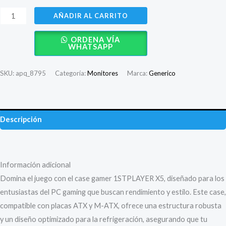
CASE
AÑADIR AL CARRITO
GAMER
ORDENA VÍA
1STPLAYER
WHATSAPP
X5
NEGRO
SKU:
apq_8795
Categoría:
Monitores
Marca:
Generico
SFUENTE
cantidad
Descripción
Valoraciones (0)
Información adicional
Domina el juego con el case gamer 1STPLAYER X5, diseñado para los
entusiastas del PC gaming que buscan rendimiento y estilo. Este case,
compatible con placas ATX y M-ATX, ofrece una estructura robusta
y un diseño optimizado para la refrigeración, asegurando que tu