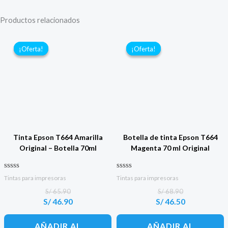
Productos relacionados
¡Oferta!
¡Oferta!
¡Oferta!
¡Oferta!
Tinta Epson T664 Amarilla
Botella de tinta Epson T664
Original – Botella 70ml
Magenta 70 ml Original
Valorado con
Valorado con
Tintas para impresoras
Tintas para impresoras
0
0
de 5
de 5
S/
65.90
S/
68.90
S/
46.90
S/
46.50
El
El
El
El
precio
precio
precio
precio
original
actual
original
actual
AÑADIR AL
AÑADIR AL