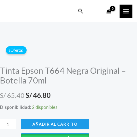
Ir
Buscar
al
contenido
¡Oferta!
Tinta Epson T664 Negra Original –
Botella 70ml
El
El
S/
65.40
S/
46.80
precio
precio
Disponibilidad:
2 disponibles
original
actual
Tinta
AÑADIR AL CARRITO
era:
es:
Epson