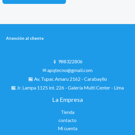
S/ 80.00.
S/ 44.89.
Atención al cliente
📱 988322806
✉ apqtecno@gmail.com
🏪 Av. Tupac Amaru 2162 - Carabayllo
🏪
Jr. Lampa 1125 int. 226 - Galería Multi Center - Lima
La Empresa
Tienda
contacto
Mi cuenta