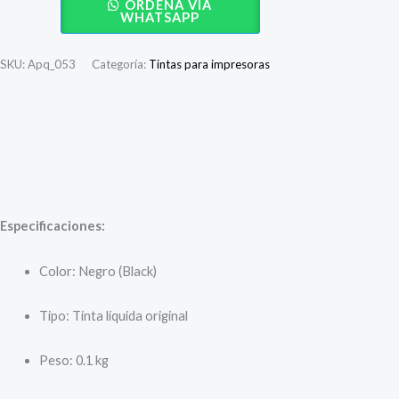
ORDENA VÍA
T664
S/ 65.40.
S/ 46.80.
WHATSAPP
Negra
Original
SKU:
Apq_053
Categoría:
Tintas para impresoras
–
Botella
70ml
Descripción
cantidad
Valoraciones (0)
Especificaciones:
Color: Negro (Black)
Tipo: Tinta líquida original
Peso: 0.1 kg