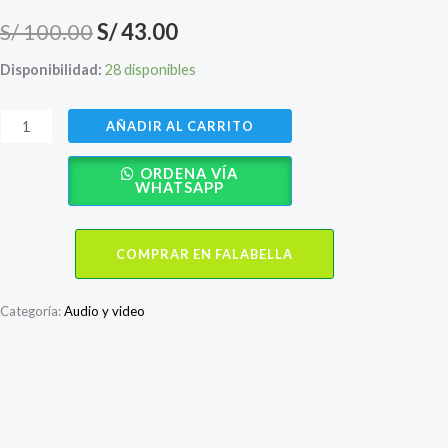
El
El
S/
100.00
S/
43.00
precio
precio
Disponibilidad:
28 disponibles
original
actual
AURICULARES
AÑADIR AL CARRITO
era:
es:
XIAOMI
ORDENA VÍA
REDMI
S/ 100.00.
S/ 43.00.
WHATSAPP
A98
BLUETOOTH
COMPRAR EN FALABELLA
NEGRO
cantidad
Categoría:
Audio y video
Descripción
Valoraciones (0)