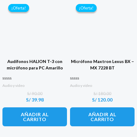
¡Oferta!
¡Oferta!
¡Oferta!
¡Oferta!
Audífonos HALION T-3 con
Micrófono Maxtron Lexus BX –
micrófono para PC Amarillo
MX 7228 BT
Valorado con
Valorado con
Audio y video
Audio y video
0
0
de 5
de 5
S/
90.00
S/
180.00
S/
39.98
S/
120.00
El
El
El
El
precio
precio
precio
precio
original
actual
original
actual
AÑADIR AL
AÑADIR AL
era:
es:
era:
es:
CARRITO
CARRITO
S/ 90.00.
S/ 39.98.
S/ 180.00.
S/ 120.00.