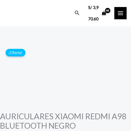
Ir
S/
3,9
al
Buscar
70.60
contenido
¡Oferta!
AURICULARES XIAOMI REDMI A98
BLUETOOTH NEGRO