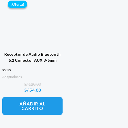
¡Oferta!
¡Oferta!
Receptor de Audio Bluetooth
5.2 Conector AUX 3-5mm
Valorado con
Adaptadores
0
de 5
S/
120.00
S/
54.00
El
El
precio
precio
original
actual
AÑADIR AL
era:
es:
CARRITO
S/ 120.00.
S/ 54.00.