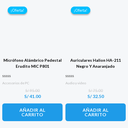
¡Oferta!
¡Oferta!
¡Oferta!
¡Oferta!
Micrófono Alámbrico Pedestal
Auriculares Halion HA-211
Erudito MIC P801
Negro Y Anaranjado
Valorado con
Valorado con
Accesorios de PC
Audio y video
0
0
de 5
de 5
S/
95.00
S/
75.00
S/
41.00
S/
32.50
El
El
El
El
precio
precio
precio
precio
original
actual
original
actual
AÑADIR AL
AÑADIR AL
era:
es:
era:
es:
CARRITO
CARRITO
S/ 95.00.
S/ 41.00.
S/ 75.00.
S/ 32.50.