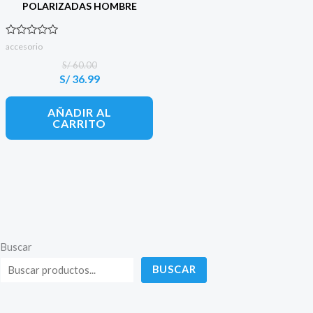
POLARIZADAS HOMBRE
Valorado con
accesorio
0
de 5
S/
60.00
S/
36.99
El
El
precio
precio
original
actual
AÑADIR AL
era:
es:
CARRITO
S/ 60.00.
S/ 36.99.
Buscar
BUSCAR