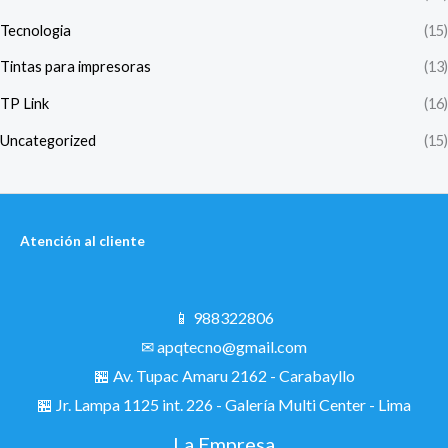
Tecnologia
(15)
Tintas para impresoras
(13)
TP Link
(16)
Uncategorized
(15)
Atención al cliente
📱 988322806
✉ apqtecno@gmail.com
🏪 Av. Tupac Amaru 2162 - Carabayllo
🏪
Jr. Lampa 1125 int. 226 - Galería Multi Center - Lima
La Empresa