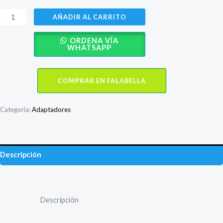
original
actual
Lector
AÑADIR AL CARRITO
era:
es:
de
ORDENA VÍA
tarjetas
S/ 50.00.
S/ 28.90.
WHATSAPP
USB
3,0
COMPRAR EN FALABELLA
tipo
C
color
Categoría:
Adaptadores
Gold
cantidad
Descripción
Valoraciones (0)
Descripción