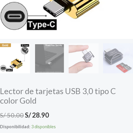
Lector de tarjetas USB 3,0 tipo C
color Gold
El
El
S/
50.00
S/
28.90
precio
precio
Disponibilidad:
3 disponibles