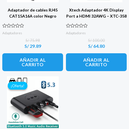
Adaptador de cables RJ45
Xtech Adaptador 4K Display
CAT15A16A color Negro
Port a HDMI 32AWG – XTC-358
Valorado con
Valorado con
Adaptadores
Adaptadores
0
0
de 5
de 5
S/
75.98
S/
100.00
S/
29.89
S/
64.80
El
El
El
El
precio
precio
precio
precio
original
actual
original
actual
AÑADIR AL
AÑADIR AL
era:
es:
era:
es:
CARRITO
CARRITO
S/ 75.98.
S/ 29.89.
S/ 100.00.
S/ 64.80.
¡Oferta!
¡Oferta!